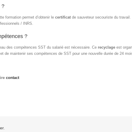
 ?
te formation permet d’obtenir le
certificat
de sauveteur secouriste du travail. 
ofessionnels / INRS.
mpétences ?
iveau des compétences SST du salarié est nécessaire. Ce
recyclage
est orga
er et de maintenir ses compétences de SST pour une nouvelle durée de 24 moi
ire
contact
er.