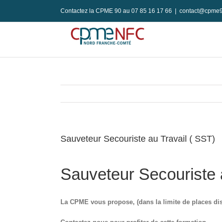
Passer
Contactez la CPME 90 au 07 85 16 17 66
|
contact@cpme9
au
contenu
Sauveteur Secouriste au Travail ( SST)
Sauveteur Secouriste a
La CPME vous propose, (dans la limite de places dis