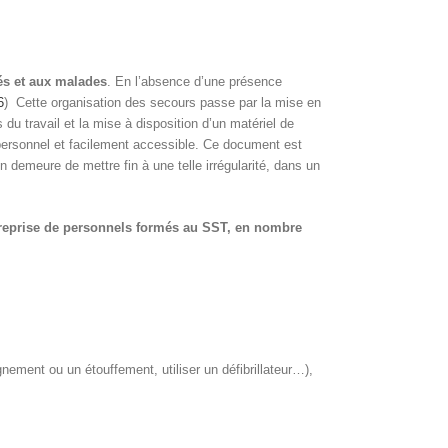
és et aux malades
. En l’absence d’une présence
6
) Cette organisation des secours passe par la mise en
 du travail et la mise à disposition d’un matériel de
personnel et facilement accessible. Ce document est
e en demeure de mettre fin à une telle irrégularité, dans un
treprise de personnels formés au SST, en nombre
nement ou un étouffement, utiliser un défibrillateur…),