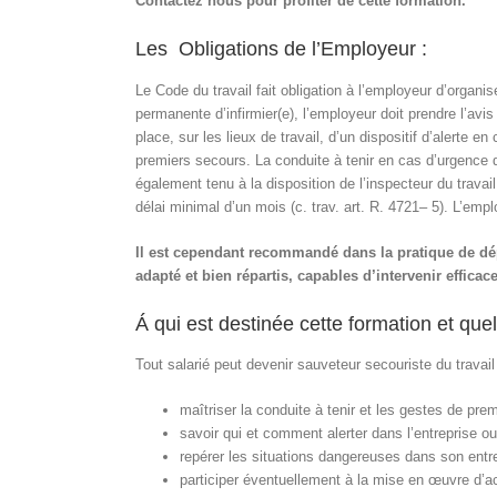
Contactez nous pour profiter de cette formation.
Les Obligations de l’Employeur :
Le Code du travail fait obligation à l’employeur d’organi
permanente d’infirmier(e), l’employeur doit prendre l’avi
place, sur les lieux de travail, d’un dispositif d’alerte
premiers secours. La conduite à tenir en cas d’urgence
également tenu à la disposition de l’inspecteur du travail
délai minimal d’un mois (c. trav.
art. R. 4721
– 5). L’emp
Il est cependant recommandé dans la pratique de dé
adapté et bien répartis, capables d’intervenir effica
Á qui est destinée cette formation et quel
Tout salarié peut devenir sauveteur secouriste du travail 
maîtriser la conduite à tenir et les gestes de pre
savoir qui et comment alerter dans l’entreprise ou 
repérer les situations dangereuses dans son entre
participer éventuellement à la mise en œuvre d’ac