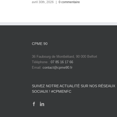
avril 30th, 2026
|
0 commentaire
CPME 90
36 Faubourg de Montbéliard, 90 000 Belfort
Téléphone :
07 85 16 17 66
Email:
contact@cpme90.fr
SUIVEZ NOTRE ACTUALITÉ SUR NOS RÉSEAUX
SOCIAUX ! #CPMENFC