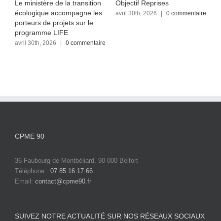
Le ministère de la transition
Objectif Reprises
F
écologique accompagne les
re
avril 30th, 2026
|
0 commentaire
a
c
porteurs de projets sur le
programme LIFE
avril 30th, 2026
|
0 commentaire
CPME 90
36 Faubourg de Montbéliard, 90 000 Belfort
Téléphone :
07 85 16 17 66
Email:
contact@cpme90.fr
SUIVEZ NOTRE ACTUALITÉ SUR NOS RÉSEAUX SOCIAUX