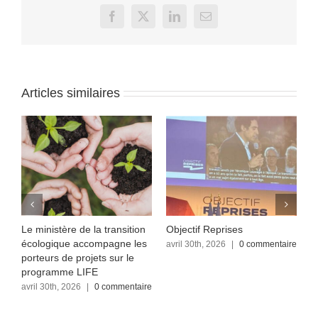
Facebook
X
LinkedIn
Email
Articles similaires
Le ministère de la transition
Objectif Reprises
F
écologique accompagne les
re
avril 30th, 2026
|
0 commentaire
a
c
porteurs de projets sur le
programme LIFE
avril 30th, 2026
|
0 commentaire