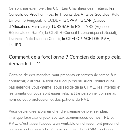
Ce sont par exemple : les CCI, Les Chambres des métiers,
les
Conseils de Prud’hommes
,
le Tribunal des Affaires Sociales
, Pôle
Emploi, le Fongecif, le CODEF,
la CPAM
,
la CAF (Caisse
d’Allocations Familiales)
,
l’URSSAF
, le
RSI
, l’ARS (Agence
Régionale de Santé), le CESER (Conseil Economique et Social),
L’université de Franche-Comté,
le CREFOP
,
AGEFOS-PME
,
les
IPR
…
Comment cela fonctionne ? Combien de temps cela
demande-t-il ?
Certains de ces mandats sont prenants en termes de temps à y
consacrer, d’autres le sont beaucoup moins. Alors, pourquoi ne
pas défendre vous-même, sous l’égide de la CPME, les intérêts et
les projets qui vous sont essentiels, à titre personnel comme au
nom de votre profession et des patrons de PME !
Vous deviendrez alors un chef d’entreprise de premier plan,
impliqué face aux enjeux sociaux-économiques de nos TPE et
PME. C’est aussi l’accès à un véritable enrichissement personnel
qui vous est proposé là : être mandataire de la CPME est une