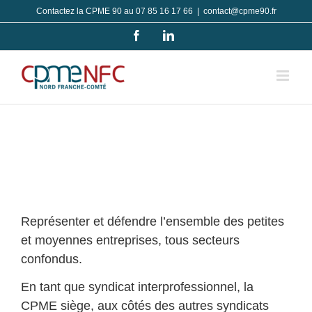
Passer
Contactez la CPME 90 au 07 85 16 17 66
|
contact@cpme90.fr
au
Facebook
LinkedIn
contenu
Représenter et défendre l’ensemble des petites
et moyennes entreprises, tous secteurs
confondus.
En tant que syndicat interprofessionnel, la
CPME siège, aux côtés des autres syndicats