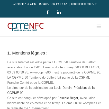
Passer
Contactez la CPME 90 au 07 85 16 17 66
|
contact@cpme90.fr
au
Facebook
LinkedIn
contenu
1. Mentions légales :
Ce site Internet est édité par la CGPME 90 Territoire de Belfort,
association Loi de 1901, 1 rue du docteur Fréry, 90000 BELFORT,
03 39 03 39 78. www-cgpme90.fr est la propriété de la CGPME 90.
LA CGPME 90 Territoire de Belfort fait partie de la CGPME
Franche-Comté et de la CGPME.
Le directeur de la publication est Louis Deroin,
Président de la
CGPME 90
.
Ce site est conçu et développé par
Pascale Bégat
, avec l’aide
bienveillante de co-media et de bitwip. Le cms utilisé wordpress et
le template the7, themeforest.