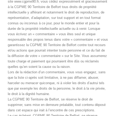
site www.cgpme90.fr, vous cédez expressément et gracieusement
à la CGPME 90 Territoire de Belfort tous droits de propriété
intellectuelle y afférant et notamment le droit de reproduction, de
représentation, d’adaptation, sur tout support et en tout format
connus ou inconnus à ce jour, pour le monde entier et pour la
durée de la propriété intellectuelle actuelle ou à venir. Lorsque
vous écrivez un « commentaire » vous êtes seul et unique
responsable des propos tenus dans votre « commentaire » et vous
garantissez la CGPME 90 Territoire de Belfort contre tout recours
et/ou actions que pourrait intenter toute personne et ce du fait de
la diffusion de votre « commentaire » sur le Site. Vous assumerez
toute charge et paiement qui pourraient être dûs ou réclamés
quelles qu’en soient la cause ou la raison.
Lors de la rédaction d’un commentaire, vous vous engagez, sans
que la liste ci-après soit limitative, à ne pas diffamer, abuser,
harceler ou menacer quiconque, ni à violer les droits d’autrui tels
que par exemple les droits de la personne, le droit à la vie privée,
le droit à la dignité humaine.
La CGPME 90 Territoire de Belfort, se réserve le droit de
supprimer, sans mise en demeure préalable, tout contenu déposé
dans cet espace qui irait à l’encontre de ces prescriptions.
Le cas échéant, CGPME 90 Territoire de Belfort, se réserve