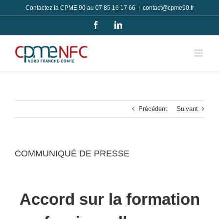
Passer
Contactez la CPME 90 au 07 85 16 17 66
|
contact@cpme90.fr
au
Facebook
LinkedIn
contenu
Précédent
Suivant
COMMUNIQUÉ DE PRESSE
Accord sur la formation