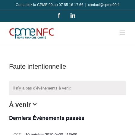
Passer
Contactez la CPME 90 au 07 85 16 17 66
|
contact@cpme90.fr
au
Facebook
LinkedIn
contenu
Faute intentionnelle
Il n’y a pas d’évènements à venir.
À venir
Sélectionnez
Derniers Évènements passés
une
date.
OCT
10 octobre 2019-9h00
-
13h00