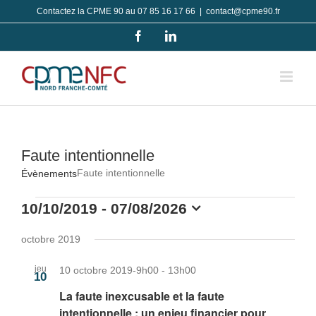
Passer
Contactez la CPME 90 au 07 85 16 17 66
|
contact@cpme90.fr
au
Facebook
LinkedIn
contenu
Faute intentionnelle
Faute intentionnelle
Évènements
Évènements
10/10/2019
 - 
07/08/2026
Sélectionnez
une
octobre 2019
date.
jeu
10 octobre 2019-9h00
-
13h00
10
La faute inexcusable et la faute
intentionnelle : un enjeu financier pour