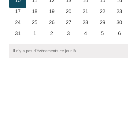
0
0
0
0
0
0
0
10
11
12
13
14
15
16
évènements
évènements
évènements
évènements
évènements
évènements
évèneme
0
0
0
0
0
0
0
17
18
19
20
21
22
23
évènements
évènements
évènements
évènements
évènements
évènements
évèneme
0
0
0
0
0
0
0
24
25
26
27
28
29
30
évènements
évènements
évènements
évènements
évènements
évènements
évèneme
0
0
0
0
0
0
0
31
1
2
3
4
5
6
évènements
évènements
évènements
évènements
évènements
évènements
évènem
Il n’y a pas d’évènements ce jour là.
Notice