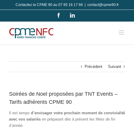
Passer
Contactez la CPME 90 au 07 85 16 17 66
|
contact@cpme90.fr
au
Facebook
LinkedIn
contenu
Précédent
Suivant
Soirées de Noel proposées par TNT Events –
Tarifs adhérents CPME 90
Il est temps
d’envisager votre prochain moment de convivialité
avec vos salariés
en préparant dès à présent les fêtes de fin
d’année.