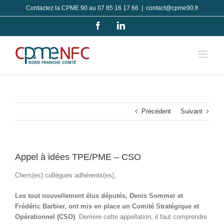
Passer
Contactez la CPME 90 au 07 85 16 17 66
|
contact@cpme90.fr
au
Facebook
LinkedIn
contenu
Précédent
Suivant
Appel à idées TPE/PME – CSO
Chers(es) collègues adhérents(es),
Les tout nouvellement élus députés, Denis Sommer et
Frédéric Barbier, ont mis en place un Comité Stratégique et
Opérationnel (CSO)
. Derrière cette appellation, il faut comprendre