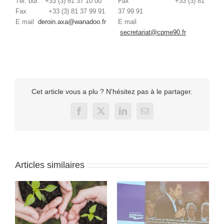
Tél. bur. +33 (3) 81 37 10 00
Fax +33 (3) 81
Fax +33 (3) 81 37 99 91
37 99 91
E mail
deroin.axa@wanadoo.fr
E mail
secretariat@cpme90.fr
Cet article vous a plu ? N'hésitez pas à le partager.
Facebook
X
LinkedIn
Email
Articles similaires