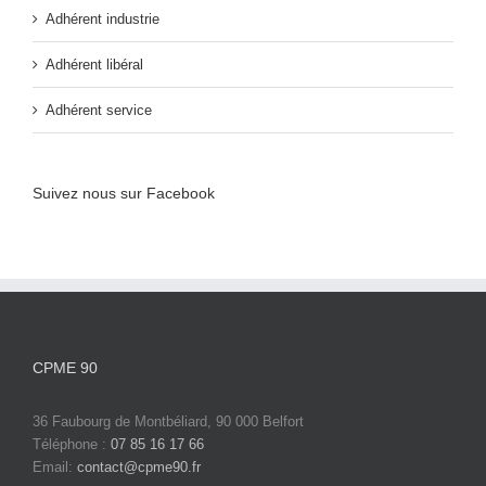
Adhérent industrie
Adhérent libéral
Adhérent service
Suivez nous sur Facebook
CPME 90
36 Faubourg de Montbéliard, 90 000 Belfort
Téléphone :
07 85 16 17 66
Email:
contact@cpme90.fr