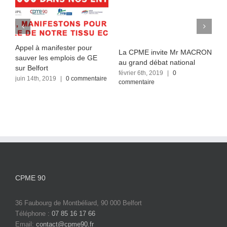
Appel à manifester pour
La CPME invite Mr MACRON
L
sauver les emplois de GE
au grand débat national
i
sur Belfort
février 6th, 2019
|
0
j
juin 14th, 2019
|
0 commentaire
commentaire
c
CPME 90
36 Faubourg de Montbéliard, 90 000 Belfort
Téléphone :
07 85 16 17 66
Email:
contact@cpme90.fr