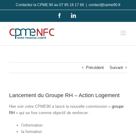
Passer
Contactez la CPME 90 au 07 85 16 17 66
|
contact@cpme90.fr
au
Facebook
LinkedIn
contenu
Précédent
Suivant
Lancement du Groupe RH – Action Logement
Hier soir votre CPME90 a lancé la nouvelle commission «
groupe
RH
» qui se fixe comme objectif de renforcer :
l’information
la formation