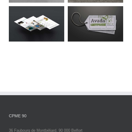
Suspende Phara Urna
Cat 2
Cat 3
Cat 4
CPME 90
36 Faubourg de Montbéliard, 90 000 Belfort