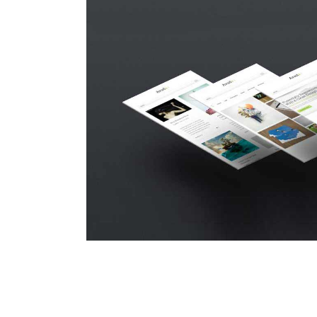
Suspende Phara 
Cat 2
Cat 3
Cat