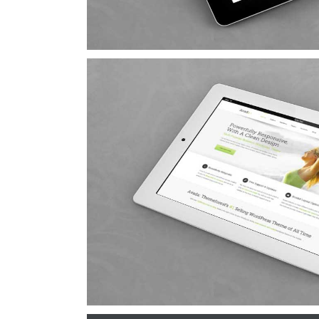
Nam Viverra Eui
Cat 1
Cat 2