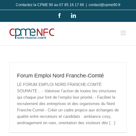
Passer
Contactez la CPME 90 au 07 85 16 17 66
|
contact@cpme90.fr
au
Facebook
LinkedIn
contenu
Forum Emploi Nord Franche-Comté
LE FORUM EMPLOI NORD FRANCHE-COMTÉ
SOUHAITE... - Valoriser l’action de toutes les structures
qui chaque jour font de l’emploi leur priorité, - Faciliter le
recrutement des entreprises et des organismes du Nord
Franche-Comté - Créer un cadre propice aux échanges de
qualité entre recruteurs et candidats : ambiance cosy,
aménagement en rues, orientation des visiteurs dès [...]