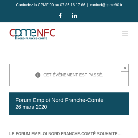
Passer
Contactez la CPME 90 au 07 85 16 17 66
|
contact@cpme90.fr
au
Facebook
LinkedIn
contenu
×
CET ÉVÈNEMENT EST PASSÉ.
Forum Emploi Nord Franche-Comté
26 mars 2020
LE FORUM EMPLOI NORD FRANCHE-COMTÉ SOUHAITE…