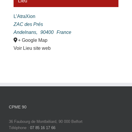
Lieu
L’AtraXion
ZAC des Prés
Andelnans
,
90400
France
+ Google Map
Voir Lieu site web
CPME 90
36 Faubourg de Montbéliard, 90 000 Belfort
Téléphone :
07 85 16 17 66