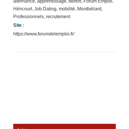
alternance
,
apprentissage
,
belfort
,
Forum Emploi
,
Héricourt
,
Job Dating
,
mobilité
,
Montbéliard
,
Professionnels
,
recrutement
Site :
https://www.forumdelemploi.fr/