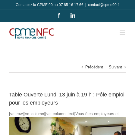
Passer
Contactez la CPME 90 au 07 85 16 17 66
|
contact@cpme90.fr
au
Facebook
LinkedIn
contenu
Précédent
Suivant
Table Ouverte Lundi 13 juin à 19 h : Pôle emploi
pour les employeurs
[vc_row][vc_column][vc_column_text]
Vous êtes employeurs et