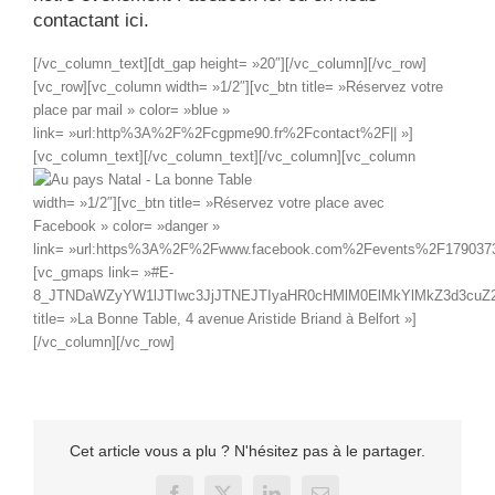
contactant ici.
[/vc_column_text][dt_gap height= »20″][/vc_column][/vc_row]
[vc_row][vc_column width= »1/2″][vc_btn title= »Réservez votre
place par mail » color= »blue »
link= »url:http%3A%2F%2Fcgpme90.fr%2Fcontact%2F|| »]
[vc_column_text]
[/vc_column_text][/vc_column][vc_column
width= »1/2″][vc_btn title= »Réservez votre place avec
Facebook » color= »danger »
link= »url:https%3A%2F%2Fwww.facebook.com%2Fevents%2F1790373
[vc_gmaps link= »#E-
8_JTNDaWZyYW1lJTIwc3JjJTNEJTIyaHR0cHMlM0ElMkYlMkZ3d3cu
title= »La Bonne Table, 4 avenue Aristide Briand à Belfort »]
[/vc_column][/vc_row]
Cet article vous a plu ? N'hésitez pas à le partager.