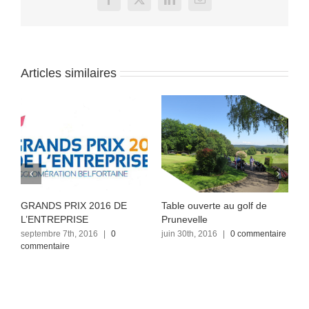
Facebook
X
LinkedIn
Email
Articles similaires
GRANDS PRIX 2016 DE
Table ouverte au golf de
A
L’ENTREPRISE
Prunevelle
P
septembre 7th, 2016
|
0
juin 30th, 2016
|
0 commentaire
j
commentaire
c