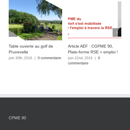
Table ouverte au golf de
Article AEF : CGPME 90,
L
Prunevelle
Plate-forme RSE = emploi !
P
j
juin 30th, 2016
|
0 commentaire
juin 22nd, 2016
|
0
commentaire
j
CPME 90