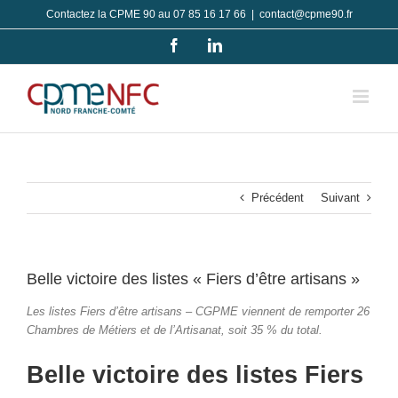
Passer
Contactez la CPME 90 au 07 85 16 17 66
|
contact@cpme90.fr
au
Facebook
LinkedIn
contenu
Précédent
Suivant
Belle victoire des listes « Fiers d’être artisans »
Les listes Fiers d’être artisans – CGPME viennent de remporter 26
Chambres de Métiers et de l’Artisanat, soit 35 % du total.
Belle victoire des listes Fiers