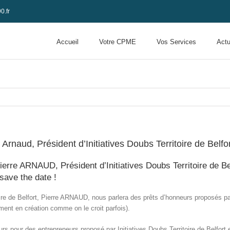
0.fr
Accueil
Votre CPME
Vos Services
Actu
Arnaud, Président d’Initiatives Doubs Territoire de Belfo
ierre ARNAUD, Président d’Initiatives Doubs Territoire de Bel
save the date !
oire de Belfort, Pierre ARNAUD, nous parlera des prêts d’honneurs proposés par 
ent en création comme on le croit parfois).
urs pour des entrepreneurs proposé par Initiatives Doubs Territoire de Belfort 