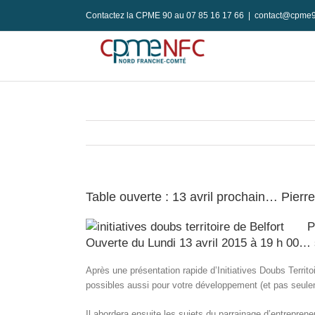
Passer
Contactez la CPME 90 au 07 85 16 17 66
|
contact@cpme9
au
contenu
Table ouverte : 13 avril prochain… Pierre 
P
Ouverte du Lundi 13 avril 2015 à 19 h 00… 
Après une présentation rapide d’Initiatives Doubs Territ
possibles aussi pour votre développement (et pas seulem
Il abordera ensuite les sujets du parrainage d’entreprene