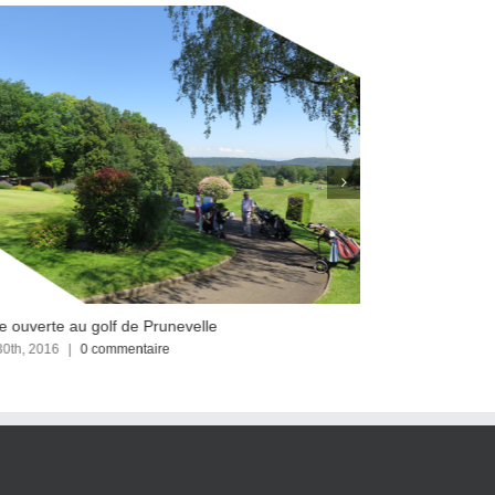
e ouverte au golf de Prunevelle
Article AEF : C
30th, 2016
|
0 commentaire
juin 22nd, 2016
|