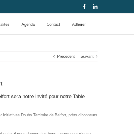
Facebook
LinkedIn
alités
Agenda
Contact
Adhérer
Précédent
Suivant
rt
fort sera notre invité pour notre Table
Initiatives Doubs Territoire de Belfort, prêts d’honneurs
et enfin, il vous donnera les bons tuyaux pour réduire