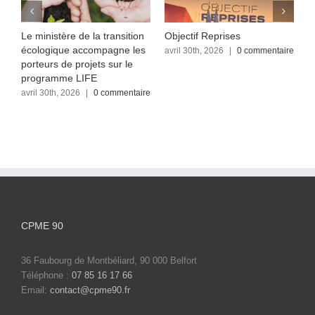
Le ministère de la transition
Objectif Reprises
F
écologique accompagne les
re
avril 30th, 2026
|
0 commentaire
a
c
porteurs de projets sur le
programme LIFE
avril 30th, 2026
|
0 commentaire
CPME 90
36 Faubourg de Montbéliard, 90 000 Belfort
Téléphone :
07 85 16 17 66
Email:
contact@cpme90.fr