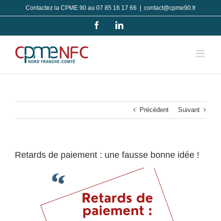
Passer
Contactez la CPME 90 au 07 85 16 17 66
|
contact@cpme90.fr
au
Facebook
LinkedIn
contenu
Précédent
Suivant
Retards de paiement : une fausse bonne idée !