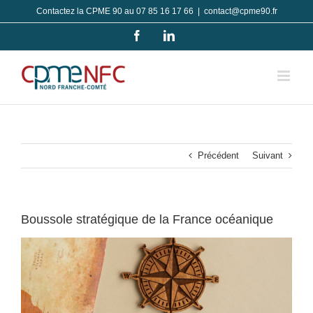
Passer
Contactez la CPME 90 au 07 85 16 17 66
|
contact@cpme90.fr
au
Facebook
LinkedIn
contenu
Précédent
Suivant
Boussole stratégique de la France océanique