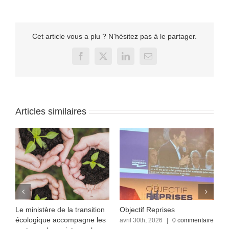
Cet article vous a plu ? N'hésitez pas à le partager.
Facebook
X
LinkedIn
Email
Articles similaires
Le ministère de la transition
Objectif Reprises
F
écologique accompagne les
re
avril 30th, 2026
|
0 commentaire
a