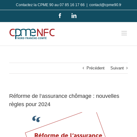
Passer
Contactez la CPME 90 au 07 85 16 17 66
|
contact@cpme90.fr
au
Facebook
LinkedIn
contenu
Précédent
Suivant
Réforme de l‘assurance chômage : nouvelles
règles pour 2024