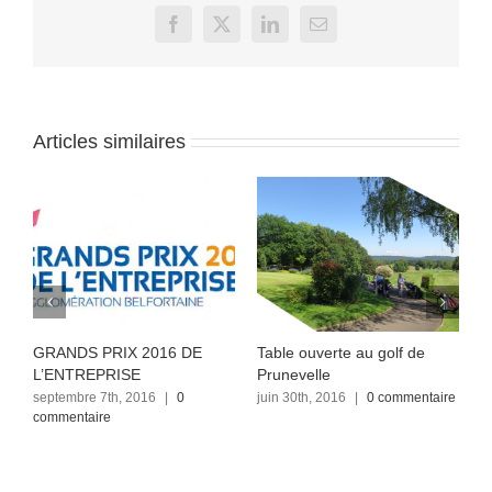
Facebook
X
LinkedIn
Email
Articles similaires
GRANDS PRIX 2016 DE
Table ouverte au golf de
A
L’ENTREPRISE
Prunevelle
P
septembre 7th, 2016
|
0
juin 30th, 2016
|
0 commentaire
j
commentaire
c