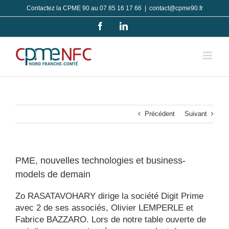
Passer
Contactez la CPME 90 au 07 85 16 17 66
|
contact@cpme90.fr
au
Facebook
LinkedIn
contenu
Précédent
Suivant
PME, nouvelles technologies et business-
models de demain
Zo RASATAVOHARY dirige la société Digit Prime
avec 2 de ses associés, Olivier LEMPERLE et
Fabrice BAZZARO. Lors de notre table ouverte de