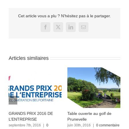
Cet article vous a plu ? N'hésitez pas à le partager.
Facebook
X
LinkedIn
Email
Articles similaires
GRANDS PRIX 2016 DE
Table ouverte au golf de
A
L’ENTREPRISE
Prunevelle
P
septembre 7th, 2016
|
0
juin 30th, 2016
|
0 commentaire
j