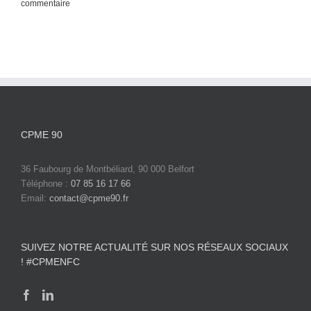
commentaire
c
CPME 90
36 Faubourg de Montbéliard, 90 000 Belfort
Téléphone :
07 85 16 17 66
Email:
contact@cpme90.fr
SUIVEZ NOTRE ACTUALITÉ SUR NOS RÉSEAUX SOCIAUX
! #CPMENFC