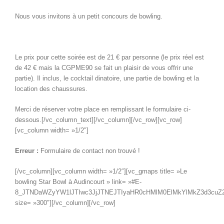
Nous vous invitons à un petit concours de bowling.
Le prix pour cette soirée est de 21 € par personne (le prix réel est
de 42 € mais la CGPME90 se fait un plaisir de vous offrir une
partie). Il inclus, le cocktail dinatoire, une partie de bowling et la
location des chaussures.
Merci de réserver votre place en remplissant le formulaire ci-
dessous.[/vc_column_text][/vc_column][/vc_row][vc_row]
[vc_column width= »1/2″]
Erreur :
Formulaire de contact non trouvé !
[/vc_column][vc_column width= »1/2″][vc_gmaps title= »Le
bowling Star Bowl à Audincourt » link= »#E-
8_JTNDaWZyYW1lJTIwc3JjJTNEJTIyaHR0cHMlM0ElMkYlMkZ3d3c
size= »300″][/vc_column][/vc_row]