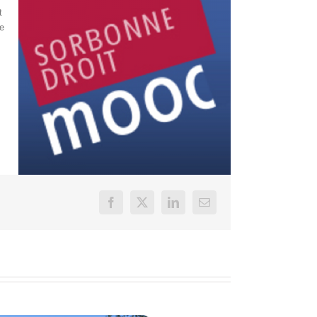
t
re
Facebook
X
LinkedIn
Email