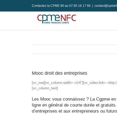
Passer
Contactez la CPME 90 au 07 85 16 17 66
|
contact@cpme9
au
contenu
Mooc droit des entreprises
[vc_row][vc_column width= »1/4″][vc_video link= »http
[vc_column_text]
Les Mooc vous connaissez ? La Cgpme en pr
ligne en général de courte durée et gratuit
d’entreprises et aux entrepreneurs ou futurs