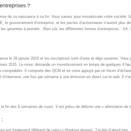
entreprises ?
rise de sa naissance à sa fin. Vous saurez pour immatriculer votre société, fa
RSE, le gouvernement d’entreprise, et les pactes d’actionnaires n’auront plus
et les garanties à prendre…Bien sûr, les différentes formes d’entreprises : S
e le 28 janvier 2015 et les inscriptions sont d’ores et déjà ouvertes. Vous 
n mars 2015. Le mooc demande un investissement en temps de quelques 4 heure
ts-comptables. Il comporte des QCM et se verra appuyé par un forum d’échang
lité d’intervenir, une fois par semaine à une émission en direct sur le web. Il 
?
 fin des 6 semaines de cours. Il est prévu de délivrer une « attestation de 
 :
i est totalement différent de celui-ci (thinking design). J’ai été d’abord très