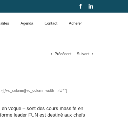
Facebook
LinkedIn
alités
Agenda
Contact
Adhérer
Précédent
Suivant
 »][/vc_column][vc_column width= »3/4″]
 en vogue – sont des cours massifs en
ateforme leader FUN est destiné aux chefs