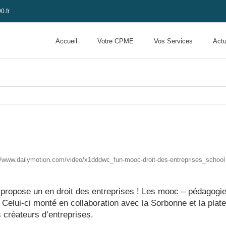
0.fr
Accueil
Votre CPME
Vos Services
Actu
://www.dailymotion.com/video/x1dddwc_fun-mooc-droit-des-entreprises_school
opose un en droit des entreprises ! Les mooc – pédagogie
s. Celui-ci monté en collaboration avec la Sorbonne et la pl
 créateurs d’entreprises.