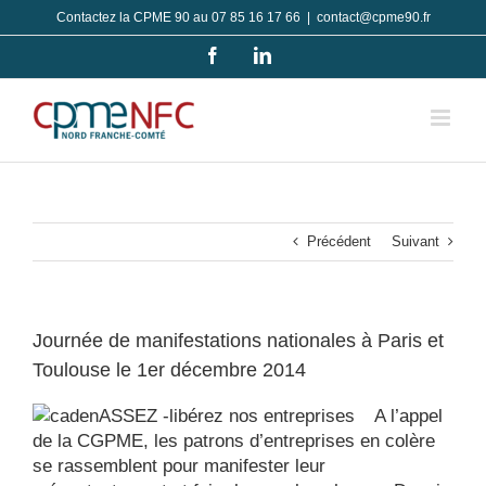
Passer
Contactez la CPME 90 au 07 85 16 17 66
|
contact@cpme90.fr
au
Facebook
LinkedIn
contenu
Précédent
Suivant
Journée de manifestations nationales à Paris et
Toulouse le 1er décembre 2014
A l’appel
de la CGPME, les patrons d’entreprises en colère
se rassemblent pour manifester leur