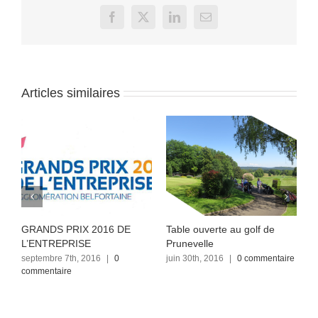
Facebook
X
LinkedIn
Email
Articles similaires
GRANDS PRIX 2016 DE
Table ouverte au golf de
A
L’ENTREPRISE
Prunevelle
P
septembre 7th, 2016
|
0
juin 30th, 2016
|
0 commentaire
j
commentaire
c