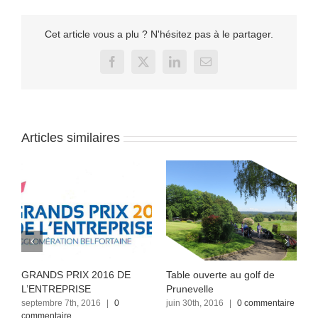
Cet article vous a plu ? N'hésitez pas à le partager.
Facebook
X
LinkedIn
Email
Articles similaires
GRANDS PRIX 2016 DE
Table ouverte au golf de
A
L’ENTREPRISE
Prunevelle
P
septembre 7th, 2016
|
0
juin 30th, 2016
|
0 commentaire
j
commentaire
c