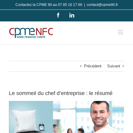
Passer
Contactez la CPME 90 au 07 85 16 17 66
|
contact@cpme90.fr
au
Facebook
LinkedIn
contenu
Précédent
Suivant
Le sommeil du chef d’entreprise : le résumé