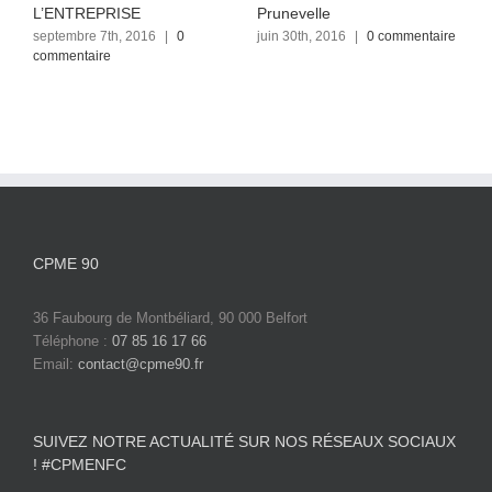
L’ENTREPRISE
Prunevelle
P
septembre 7th, 2016
|
0
juin 30th, 2016
|
0 commentaire
j
commentaire
c
CPME 90
36 Faubourg de Montbéliard, 90 000 Belfort
Téléphone :
07 85 16 17 66
Email:
contact@cpme90.fr
SUIVEZ NOTRE ACTUALITÉ SUR NOS RÉSEAUX SOCIAUX
! #CPMENFC