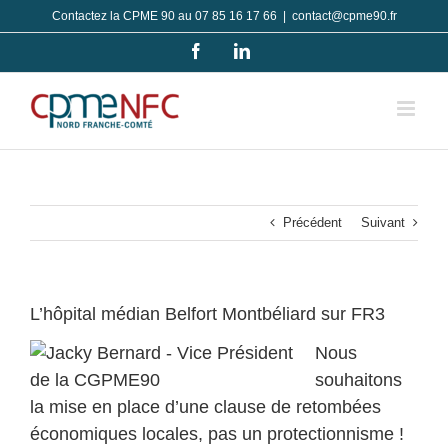
Passer
Contactez la CPME 90 au 07 85 16 17 66
|
contact@cpme90.fr
au
Facebook
LinkedIn
contenu
Précédent
Suivant
L’hôpital médian Belfort Montbéliard sur FR3
Nous
souhaitons
la mise en place d’une clause de retombées
économiques locales, pas un protectionnisme !