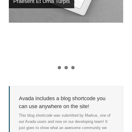
Praesent Et Urna Turpis
Class Aptent Taciti Soci Ad Litora
Donec At Mauris Enims
Avada includes a blog shortcode you
can use anywhere on the site!
This blog shortcode was submitted by Markus, one of
our Avada users and now on our developing team! It
just goes to show what an awesome community we