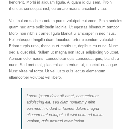
hendrerit. Morbi id aliquam ligula. Aliquam id dui sem. Proin
rhoncus consequat nisl, eu ornare mauris tincidunt vitae.
Vestibulum sodales ante a purus volutpat euismod. Proin sodales
quam nec ante sollicitudin lacinia. Ut egestas bibendum tempor.
Morbi non nibh sit amet ligula blandit ullamcorper in nec risus.
Pellentesque fringilla diam faucibus tortor bibendum vulputate.
Etiam turpis urna, rhoncus et mattis ut, dapibus eu nunc. Nunc
sed aliquet nisi. Nullam ut magna non lacus adipiscing volutpat.
Aenean odio mauris, consectetur quis consequat quis, blandit a
nunc. Sed orci erat, placerat ac interdum ut, suscipit eu augue.
Nunc vitae mi tortor. Ut vel justo quis lectus elementum
ullamcorper volutpat vel libero.
Lorem ipsum dolor sit amet, consectetuer
adipiscing elit, sed diam nonummy nibh
euismod tincidunt ut laoreet dolore magna
aliquam erat volutpat. Ut wisi enim ad minim
veniam, quis nostrud exercitation.