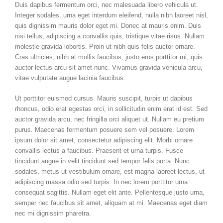
Duis dapibus fermentum orci, nec malesuada libero vehicula ut.
Integer sodales, urna eget interdum eleifend, nulla nibh laoreet nisl,
quis dignissim mauris dolor eget mi. Donec at mauris enim. Duis
nisi tellus, adipiscing a convallis quis, tristique vitae risus. Nullam
molestie gravida lobortis. Proin ut nibh quis felis auctor ornare.
Cras ultricies, nibh at mollis faucibus, justo eros porttitor mi, quis
auctor lectus arcu sit amet nunc. Vivamus gravida vehicula arcu,
vitae vulputate augue lacinia faucibus.
Ut porttitor euismod cursus. Mauris suscipit, turpis ut dapibus
rhoncus, odio erat egestas orci, in sollicitudin enim erat id est. Sed
auctor gravida arcu, nec fringilla orci aliquet ut. Nullam eu pretium
purus. Maecenas fermentum posuere sem vel posuere. Lorem
ipsum dolor sit amet, consectetur adipiscing elit. Morbi ornare
convallis lectus a faucibus. Praesent et urna turpis. Fusce
tincidunt augue in velit tincidunt sed tempor felis porta. Nunc
sodales, metus ut vestibulum ornare, est magna laoreet lectus, ut
adipiscing massa odio sed turpis. In nec lorem porttitor urna
consequat sagittis. Nullam eget elit ante. Pellentesque justo urna,
semper nec faucibus sit amet, aliquam at mi. Maecenas eget diam
nec mi dignissim pharetra.