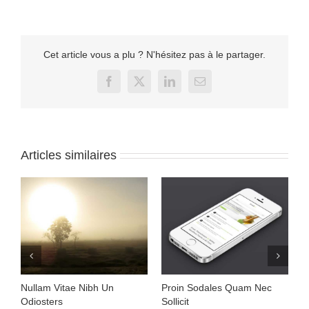
Cet article vous a plu ? N'hésitez pas à le partager.
Facebook
X
LinkedIn
Email
Articles similaires
Nullam Vitae Nibh Un
Proin Sodales Quam Nec
N
Odiosters
Sollicit
ju