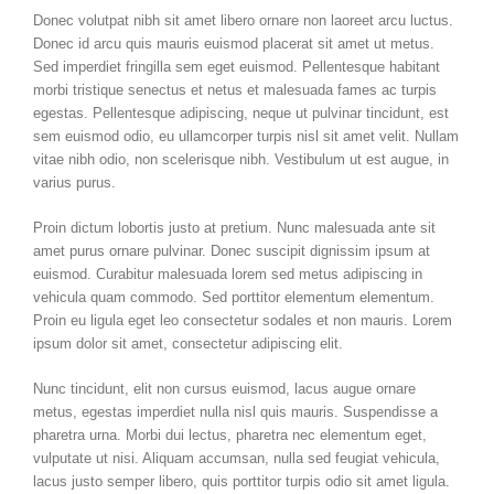
Donec volutpat nibh sit amet libero ornare non laoreet arcu luctus.
Donec id arcu quis mauris euismod placerat sit amet ut metus.
Sed imperdiet fringilla sem eget euismod. Pellentesque habitant
morbi tristique senectus et netus et malesuada fames ac turpis
egestas. Pellentesque adipiscing, neque ut pulvinar tincidunt, est
sem euismod odio, eu ullamcorper turpis nisl sit amet velit. Nullam
vitae nibh odio, non scelerisque nibh. Vestibulum ut est augue, in
varius purus.
Proin dictum lobortis justo at pretium. Nunc malesuada ante sit
amet purus ornare pulvinar. Donec suscipit dignissim ipsum at
euismod. Curabitur malesuada lorem sed metus adipiscing in
vehicula quam commodo. Sed porttitor elementum elementum.
Proin eu ligula eget leo consectetur sodales et non mauris. Lorem
ipsum dolor sit amet, consectetur adipiscing elit.
Nunc tincidunt, elit non cursus euismod, lacus augue ornare
metus, egestas imperdiet nulla nisl quis mauris. Suspendisse a
pharetra urna. Morbi dui lectus, pharetra nec elementum eget,
vulputate ut nisi. Aliquam accumsan, nulla sed feugiat vehicula,
lacus justo semper libero, quis porttitor turpis odio sit amet ligula.