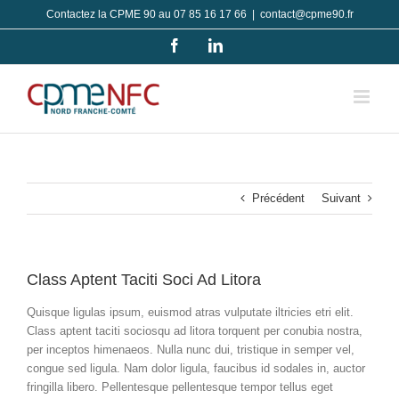
Passer
Contactez la CPME 90 au 07 85 16 17 66
|
contact@cpme90.fr
au
Facebook
LinkedIn
contenu
Précédent
Suivant
Class Aptent Taciti Soci Ad Litora
Quisque ligulas ipsum, euismod atras vulputate iltricies etri elit.
Class aptent taciti sociosqu ad litora torquent per conubia nostra,
per inceptos himenaeos. Nulla nunc dui, tristique in semper vel,
congue sed ligula. Nam dolor ligula, faucibus id sodales in, auctor
fringilla libero. Pellentesque pellentesque tempor tellus eget