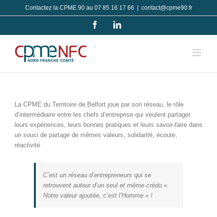
Passer
Contactez la CPME 90 au 07 85 16 17 66
|
contact@cpme90.fr
au
Facebook
LinkedIn
contenu
La CPME du Territoire de Belfort joue par son réseau, le rôle
d’intermédiaire entre les chefs d’entreprise qui veulent partager
leurs expériences, leurs bonnes pratiques et leurs savoir-faire dans
un souci de partage de mêmes valeurs, solidarité, écoute,
réactivité
C’est un réseau d’entrepreneurs qui se
retrouvent autour d’un seul et même crédo «
Notre valeur ajoutée, c’est l’Homme
» !