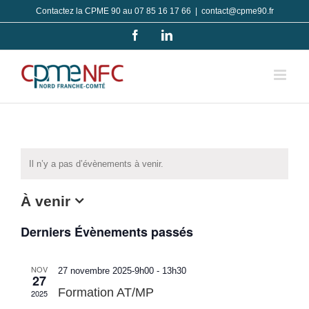
Passer
Contactez la CPME 90 au 07 85 16 17 66
|
contact@cpme90.fr
au
Facebook
LinkedIn
contenu
Il n’y a pas d’évènements à venir.
À venir
Sélectionnez
Derniers Évènements passés
une
date.
NOV
27 novembre 2025-9h00
-
13h30
27
Formation AT/MP
2025