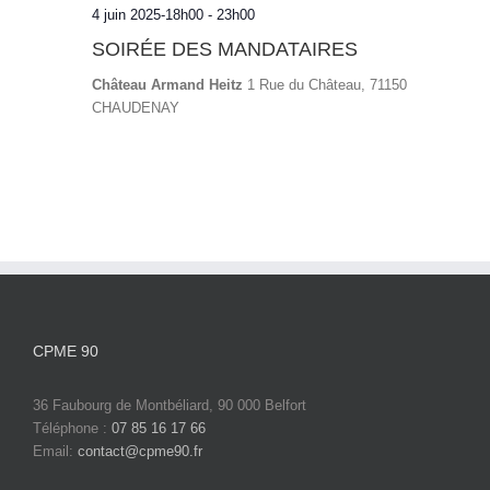
4 juin 2025-18h00
-
23h00
SOIRÉE DES MANDATAIRES
Château Armand Heitz
1 Rue du Château, 71150
CHAUDENAY
CPME 90
36 Faubourg de Montbéliard, 90 000 Belfort
Téléphone :
07 85 16 17 66
Email:
contact@cpme90.fr