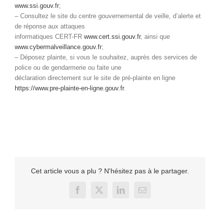
www.ssi.gouv.fr
;
– Consultez le site du centre gouvernemental de veille, d’alerte et
de réponse aux attaques
informatiques CERT-FR
www.cert.ssi.gouv.fr
, ainsi que
www.cybermalveillance.gouv.fr
;
– Déposez plainte, si vous le souhaitez, auprès des services de
police ou de gendarmerie ou faite une
déclaration directement sur le site de pré-plainte en ligne
https://www.pre-plainte-en-ligne.gouv.fr
.
Cet article vous a plu ? N'hésitez pas à le partager.
Facebook
X
LinkedIn
Email