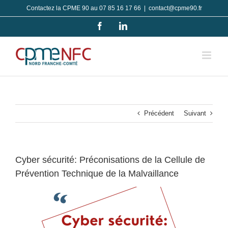
Passer
Contactez la CPME 90 au 07 85 16 17 66
|
contact@cpme90.fr
au
Facebook
LinkedIn
contenu
Précédent
Suivant
Cyber sécurité: Préconisations de la Cellule de
Prévention Technique de la Malvaillance