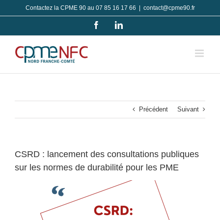
Passer
Contactez la CPME 90 au 07 85 16 17 66
|
contact@cpme90.fr
au
Facebook
LinkedIn
contenu
Précédent
Suivant
CSRD : lancement des consultations publiques
sur les normes de durabilité pour les PME