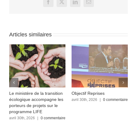
Facebook
X
LinkedIn
Email
Articles similaires
Le ministère de la transition
Objectif Reprises
F
écologique accompagne les
re
avril 30th, 2026
|
0 commentaire
a
c
porteurs de projets sur le
programme LIFE
avril 30th, 2026
|
0 commentaire