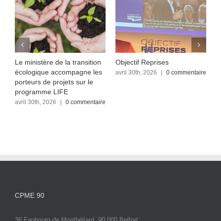
Le ministère de la transition
Objectif Reprises
F
écologique accompagne les
re
avril 30th, 2026
|
0 commentaire
a
c
porteurs de projets sur le
programme LIFE
avril 30th, 2026
|
0 commentaire
CPME 90
36 Faubourg de Montbéliard, 90 000 Belfort