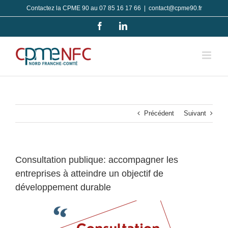
Passer
Contactez la CPME 90 au 07 85 16 17 66
|
contact@cpme90.fr
au
Facebook
LinkedIn
contenu
Précédent
Suivant
Consultation publique: accompagner les
entreprises à atteindre un objectif de
développement durable