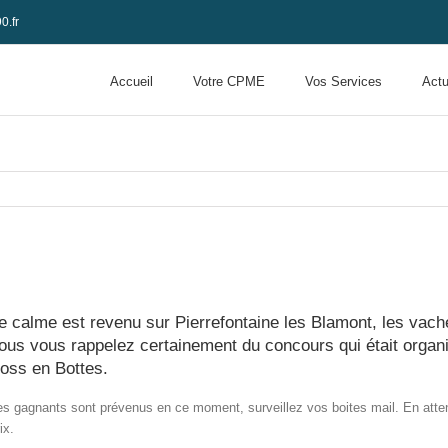
0.fr
Accueil
Votre CPME
Vos Services
Actu
e calme est revenu sur Pierrefontaine les Blamont, les vaches
ous vous rappelez certainement du concours qui était organi
oss en Bottes.
es gagnants sont prévenus en ce moment, surveillez vos boites mail. En attend
ix.