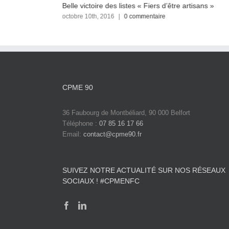
ocale 2016
Belle victoire des listes « Fiers d’être artisans »
octobre 10th, 2016
|
0 commentaire
CPME 90
36 Faubourg de Montbéliard, 90 000 Belfort
Téléphone :
07 85 16 17 66
Email:
contact@cpme90.fr
SUIVEZ NOTRE ACTUALITÉ SUR NOS RÉSEAUX
SOCIAUX ! #CPMENFC