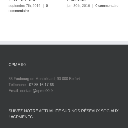
septembre 7th, 2016
|
0
juin 30th, 2016
|
0 commentaire
j
commentaire
c
CPME 90
36 Faubourg de Montbéliard, 90 000 Belfort
Téléphone :
07 85 16 17 66
Email:
contact@cpme90.fr
SUIVEZ NOTRE ACTUALITÉ SUR NOS RÉSEAUX SOCIAUX
! #CPMENFC