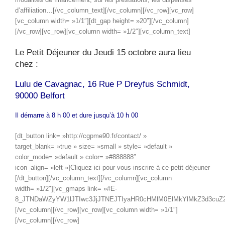
d’affiliation…[/vc_column_text][/vc_column][/vc_row][vc_row]
[vc_column width= »1/1″][dt_gap height= »20″][/vc_column]
[/vc_row][vc_row][vc_column width= »1/2″][vc_column_text]
Le Petit Déjeuner du Jeudi 15 octobre aura lieu
chez :
Lulu de Cavagnac, 16 Rue P Dreyfus Schmidt,
90000 Belfort
Il démarre à 8 h 00 et dure jusqu’à 10 h 00
[dt_button link= »http://cgpme90.fr/contact/ »
target_blank= »true » size= »small » style= »default »
color_mode= »default » color= »#888888″
icon_align= »left »]Cliquez ici pour vous inscrire à ce petit déjeuner
[/dt_button][/vc_column_text][/vc_column][vc_column
width= »1/2″][vc_gmaps link= »#E-
8_JTNDaWZyYW1lJTIwc3JjJTNEJTIyaHR0cHMlM0ElMkYlMkZ3d3cuZ
[/vc_column][/vc_row][vc_row][vc_column width= »1/1″]
[/vc_column][/vc_row]