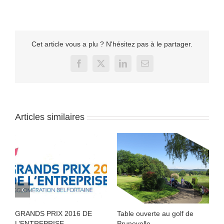
Cet article vous a plu ? N'hésitez pas à le partager.
Facebook
X
LinkedIn
Email
Articles similaires
GRANDS PRIX 2016 DE
Table ouverte au golf de
A
L’ENTREPRISE
Prunevelle
P