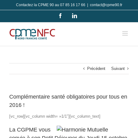
Passer
Contactez la CPME 90 au 07 85 16 17 66
|
contact@cpme90.fr
au
Facebook
LinkedIn
contenu
Précédent
Suivant
Complémentaire santé obligatoires pour tous en
2016 !
[vc_row][vc_column width= »1/1″][vc_column_text]
La CGPME vous