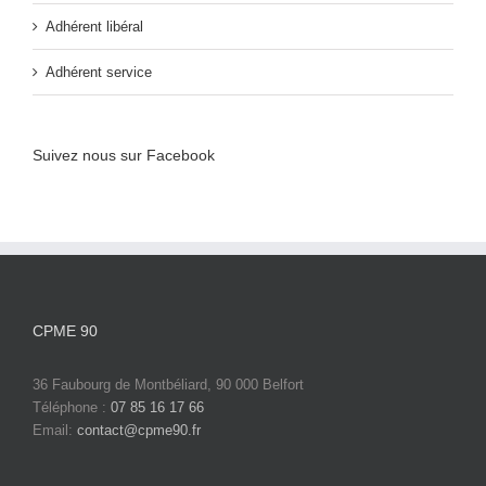
Adhérent libéral
Adhérent service
Suivez nous sur Facebook
CPME 90
36 Faubourg de Montbéliard, 90 000 Belfort
Téléphone :
07 85 16 17 66
Email:
contact@cpme90.fr