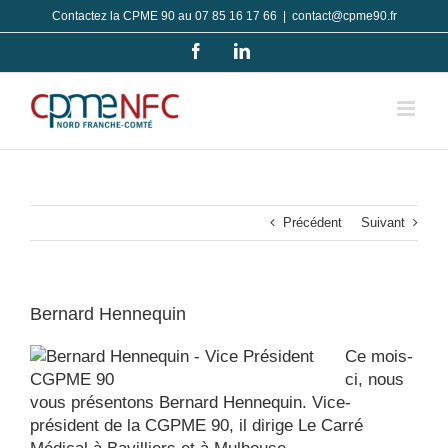
Passer
Contactez la CPME 90 au 07 85 16 17 66
|
contact@cpme90.fr
au
Facebook
LinkedIn
contenu
Précédent
Suivant
Bernard Hennequin
Ce mois-
ci, nous
vous présentons Bernard Hennequin. Vice-
président de la CGPME 90, il dirige Le Carré