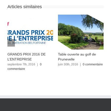
Articles similaires
GRANDS PRIX 2016 DE
Table ouverte au golf de
A
L’ENTREPRISE
Prunevelle
P
septembre 7th, 2016
|
0
juin 30th, 2016
|
0 commentaire
j
commentaire
c