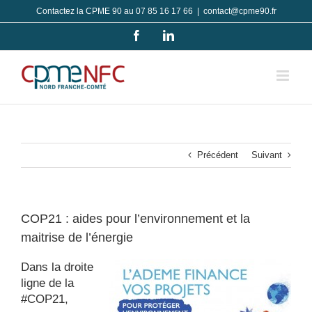
Passer
Contactez la CPME 90 au 07 85 16 17 66
|
contact@cpme90.fr
au
Facebook
LinkedIn
contenu
Précédent
Suivant
COP21 : aides pour l’environnement et la
maitrise de l’énergie
Dans la droite
ligne de la
#COP21,