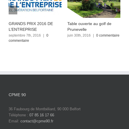
GRANDS PRIX 2016 DE
Table ouverte au golf de
A
L’ENTREPRISE
Prunevelle
P
septembre 7th, 2016
|
0
juin 30th, 2016
|
0 commentaire
j
commentaire
c
CPME 90
36 Faubourg de Montbéliard, 90 000 Belfort
Téléphone :
07 85 16 17 66
Email:
contact@cpme90.fr