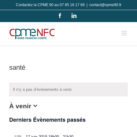
Passer
Contactez la CPME 90 au 07 85 16 17 66
|
contact@cpme90.fr
au
Facebook
LinkedIn
contenu
santé
Il n’y a pas d’évènements à venir.
À venir
Sélectionnez
Derniers Évènements passés
une
date.
JUIN
17 juin 2019-18h00
-
21h30