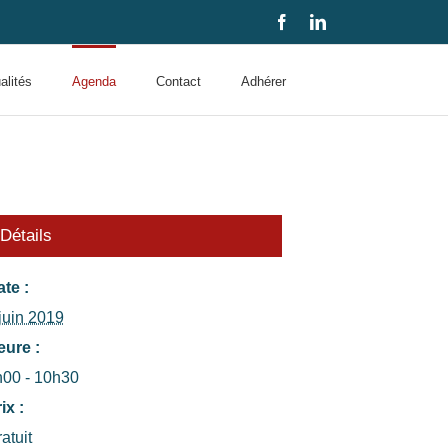
Facebook
LinkedIn
alités
Agenda
Contact
Adhérer
Détails
te :
juin 2019
eure :
h00 - 10h30
ix :
atuit