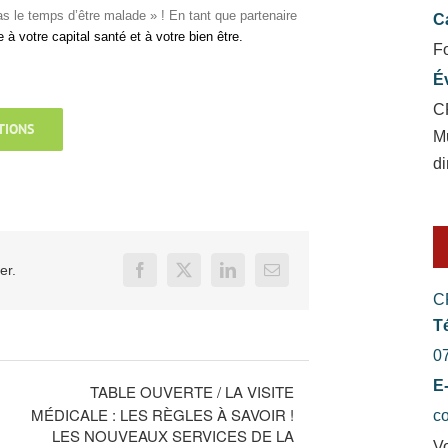
 le temps d’être malade » ! En tant que partenaire
C
e à votre capital santé et à votre bien être.
F
É
C
TIONS
M
di
er.
Facebook
X
LinkedIn
Email
C
T
0
E
TABLE OUVERTE / LA VISITE
MÉDICALE : LES RÈGLES À SAVOIR !
c
LES NOUVEAUX SERVICES DE LA
Vo