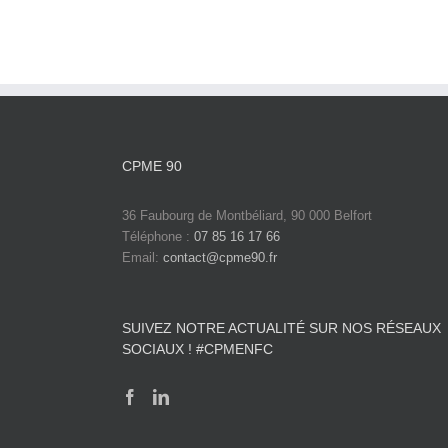
CPME 90
36 Faubourg de Montbéliard, 90 000 Belfort
Téléphone :
07 85 16 17 66
Email:
contact@cpme90.fr
SUIVEZ NOTRE ACTUALITÉ SUR NOS RÉSEAUX
SOCIAUX ! #CPMENFC