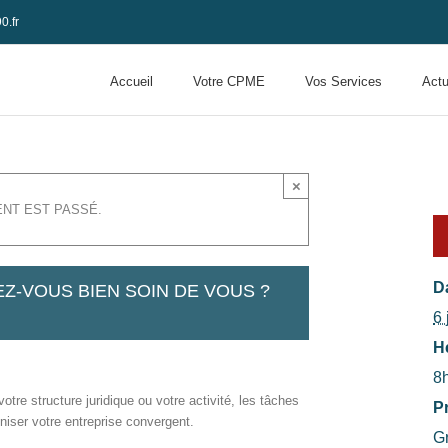
0.fr
Accueil
Votre CPME
Vos Services
Actu
×
NT EST PASSÉ.
Da
ENEZ-VOUS BIEN SOIN DE VOUS ?
6 
H
8
votre structure juridique ou votre activité, les tâches
Pr
niser votre entreprise convergent.
Gr