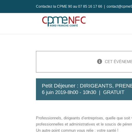
Passer
Contactez la CPME 90 au 07 85 16 17 66
|
contact@cpme9
au
contenu
CET ÉVÈNEME
Petit Déjeuner : DIRIGEANTS, PR
6 juin 2019-8h00
-
10h30
|
GRATUIT
Professionnels, dirigeants d’entreprises, quelle que soit 
professionnelles et administratives et le soucis de péren
Un autre point commun vous relie : votre santé !