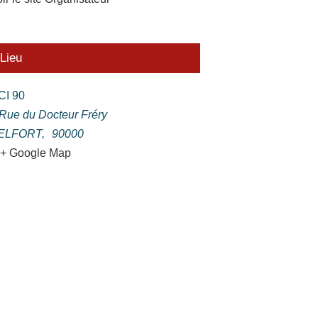
Lieu
CI 90
 Rue du Docteur Fréry
ELFORT
,
90000
+ Google Map