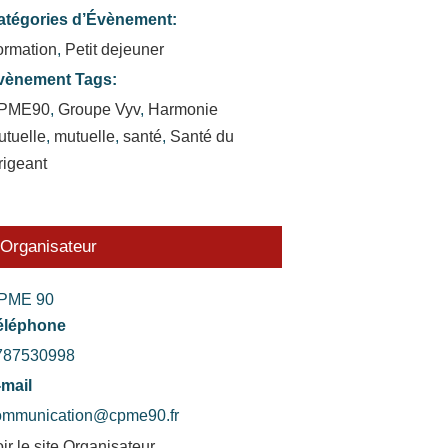
atégories d’Évènement:
ormation
,
Petit dejeuner
vènement Tags:
PME90
,
Groupe Vyv
,
Harmonie
utuelle
,
mutuelle
,
santé
,
Santé du
rigeant
Organisateur
PME 90
éléphone
787530998
-mail
ommunication@cpme90.fr
ir le site Organisateur