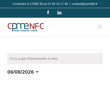
Passer
Contactez la CPME 90 au 07 85 16 17 66
|
contact@cpme90.fr
au
Facebook
LinkedIn
contenu
Évènements
Il n’y a pas d’évènements à venir.
Notice
for
06/08/2026
6
Sélectionnez
une
août
date.
2026