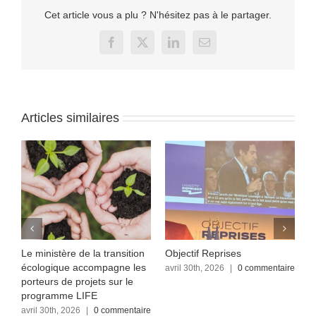
Cet article vous a plu ? N'hésitez pas à le partager.
Facebook
X
LinkedIn
Email
Articles similaires
Le ministère de la transition
Objectif Reprises
F
écologique accompagne les
re
avril 30th, 2026
|
0 commentaire
a
c
porteurs de projets sur le
programme LIFE
avril 30th, 2026
|
0 commentaire