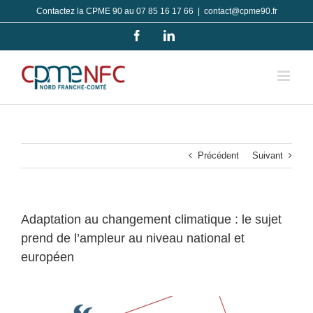
Passer
Contactez la CPME 90 au 07 85 16 17 66
|
contact@cpme90.fr
au
Facebook
LinkedIn
contenu
Précédent
Suivant
Adaptation au changement climatique : le sujet
prend de l’ampleur au niveau national et
européen