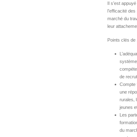
Il s’est appuyé
l’efficacité d
marché du trav
leur attachemen
Points clés de
L’adéqua
systèmes
compéten
de recru
Compte t
une répo
rurales, 
jeunes e
Les part
formatio
du march