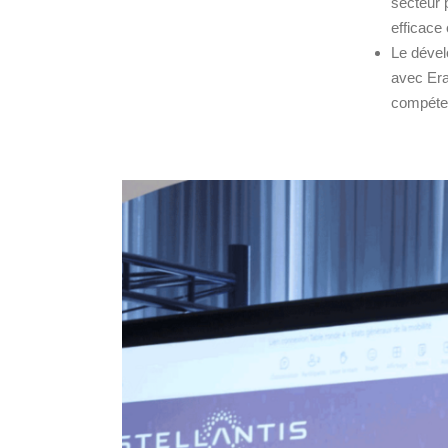
secteur 
efficace 
Le dével
avec Era
compéten