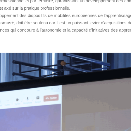
professionnel et par territoire, garantissant un développement des c
et axé sur la pratique professionnelle.
oppement des dispositifs de mobilités européennes de l’apprentissa
smus+, doit être soutenu car il est un puissant levier d’acquisitions d
ces qui concoure à l’autonomie et la capacité d’initiatives des appren