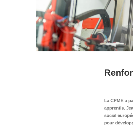
Renfor
La CPME a part
apprentis. Je
social europée
pour développ