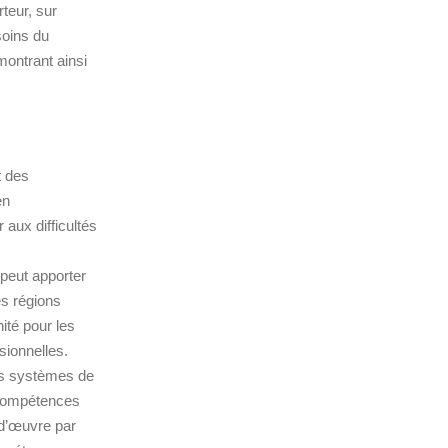
teur, sur
soins du
ontrant ainsi
t des
en
 aux difficultés
peut apporter
s régions
nité pour les
sionnelles.
les systèmes de
 compétences
-d’œuvre par