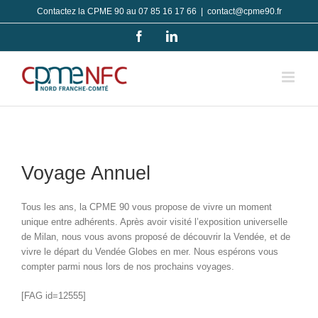
Passer
Contactez la CPME 90 au 07 85 16 17 66
|
contact@cpme90.fr
au
Facebook
LinkedIn
contenu
Voyage Annuel
Tous les ans, la CPME 90 vous propose de vivre un moment
unique entre adhérents. Après avoir visité l’exposition universelle
de Milan, nous vous avons proposé de découvrir la Vendée, et de
vivre le départ du Vendée Globes en mer. Nous espérons vous
compter parmi nous lors de nos prochains voyages.
[FAG id=12555]