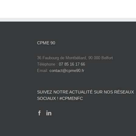
CPME 90
36 Faubourg de Montbéliard, 90 000 Belfort
Téléphone :
07 85 16 17 66
Email:
contact@cpme90.fr
SUIVEZ NOTRE ACTUALITÉ SUR NOS RÉSEAUX
SOCIAUX ! #CPMENFC