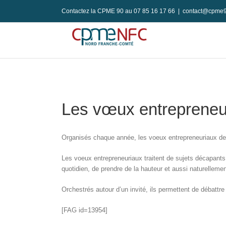
Passer
Contactez la CPME 90 au 07 85 16 17 66
|
contact@cpme9
au
contenu
Les vœux entrepreneu
Organisés chaque année, les voeux entrepreneuriaux de 
Les voeux entrepreneuriaux traitent de sujets décapants,
quotidien, de prendre de la hauteur et aussi naturellemen
Orchestrés autour d’un invité, ils permettent de débattr
[FAG id=13954]