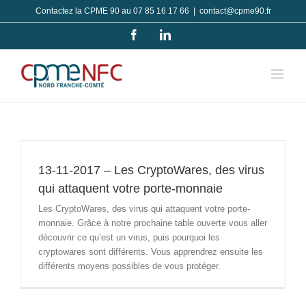
Passer
Contactez la CPME 90 au 07 85 16 17 66
|
contact@cpme90.fr
au
Facebook
LinkedIn
contenu
13-11-2017 – Les CryptoWares, des virus
qui attaquent votre porte-monnaie
Les CryptoWares, des virus qui attaquent votre porte-
monnaie. Grâce à notre prochaine table ouverte vous aller
découvrir ce qu’est un virus, puis pourquoi les
cryptowares sont différents. Vous apprendrez ensuite les
différents moyens possibles de vous protéger.