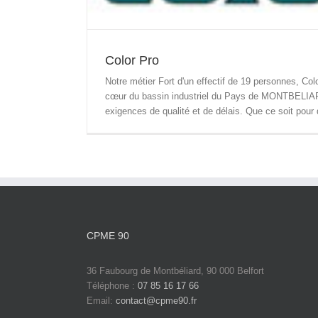
Color Pro
Notre métier Fort d'un effectif de 19 personnes, Colo
cœur du bassin industriel du Pays de MONTBELIAR
exigences de qualité et de délais. Que ce soit pour 
CPME 90
36 Faubourg de Montbéliard, 90 000 Belfort
Téléphone :
07 85 16 17 66
Email:
contact@cpme90.fr