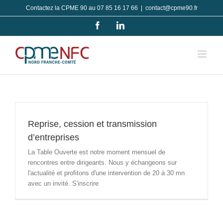
Passer
Contactez la CPME 90 au 07 85 16 17 66
|
contact@cpme90.fr
au
Facebook
LinkedIn
contenu
Reprise, cession et transmission
d’entreprises
La Table Ouverte est notre moment mensuel de
rencontres entre dirigeants. Nous y échangeons sur
l'actualité et profitons d'une intervention de 20 à 30 mn
avec un invité. S'inscrire